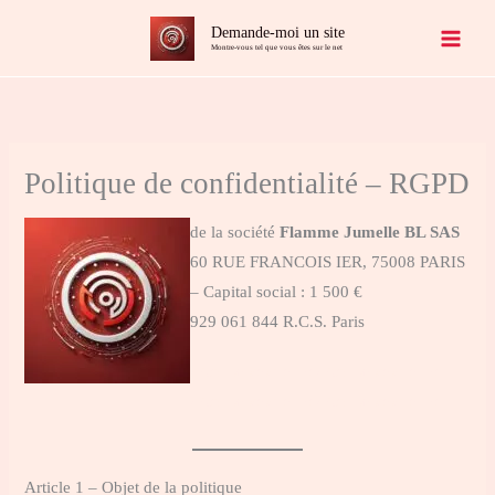
Aller
Demande-moi un site
au
Montre-vous tel que vous êtes sur le net
contenu
Politique de confidentialité – RGPD
de la société
Flamme Jumelle BL SAS
60 RUE FRANCOIS IER, 75008 PARIS
– Capital social : 1 500 €
929 061 844 R.C.S. Paris
création de sites internet création de sites internet
création de sites internet création de sites internet
Article 1 – Objet de la politique