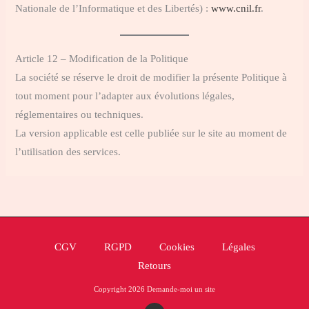
Nationale de l’Informatique et des Libertés) :
www.cnil.fr
.
Article 12 – Modification de la Politique
La société se réserve le droit de modifier la présente Politique à
tout moment pour l’adapter aux évolutions légales,
réglementaires ou techniques.
La version applicable est celle publiée sur le site au moment de
l’utilisation des services.
CGV
RGPD
Cookies
Légales
Retours
Copyright 2026 Demande-moi un site