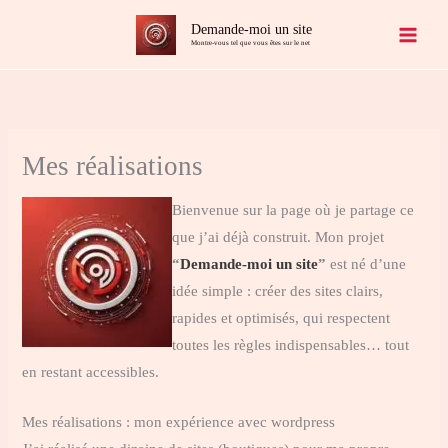
Aller
Demande-moi un site
au
Montre-vous tel que vous êtes sur le net
contenu
Mes réalisations
Bienvenue sur la page où je partage ce
que j’ai déjà construit. Mon projet
“
Demande-moi un site
”
est né d’une
idée simple : créer des sites clairs,
rapides et optimisés, qui respectent
toutes les règles indispensables… tout
en restant accessibles.
Mes réalisations : mon expérience avec wordpress